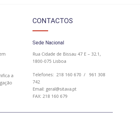
CONTACTOS
Sede Nacional
 em
Rua Cidade de Bissau 47 E – 32.1,
1800-075 Lisboa
Telefones:
218 160 670
/
961 308
ifica a
742
igação
Email:
geral@sitava.pt
FAX: 218 160 679